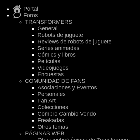
Portal
Foros
TRANSFORMERS
General
Robots de juguete
Reviews de robots de juguete
Series animadas
Cómics y libros
Películas
Videojuegos
Encuestas
COMUNIDAD DE FANS
Asociaciones y Eventos
Personales
Fan Art
Colecciones
Compro Cambio Vendo
Freakadas
Otros temas
PÁGINAS WEB