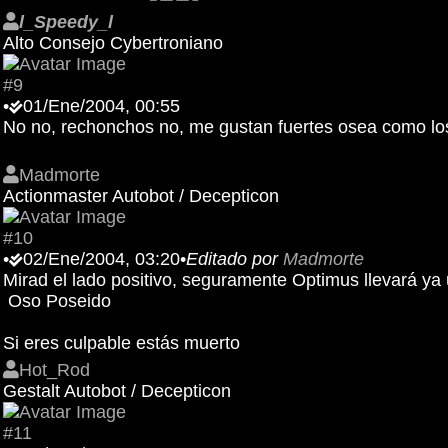
l_Speedy_l
Alto Consejo Cybertroniano
#9
•
01/Ene/2004, 00:55
No no, rechonchos no, me gustan fuertes osea como los
Madmorte
Actionmaster Autobot / Decepticon
#10
•
02/Ene/2004, 03:20
•
Editado por
Madmorte
Mirad el lado positivo, seguramente Optimus llevará ya 
Oso Poseido
Si eres culpable estás muerto
Hot_Rod
Gestalt Autobot / Decepticon
#11