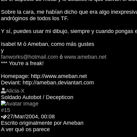
Sobre la cara, me habían dicho que era algo inexpresi
andróginos de todos los TF.
Y sí, puedes usar mi dibujo, siempre y cuando pongas el
Isabel M ó Ameban, como más gustes
y
fanworks@hotmail.com
ó
www.ameban.net
*** You're a freak!
Homepage: http://www.ameban.net
Deviant: http://ameban.deviantart.com
Alicia-X
Soldado Autobot / Decepticon
#15
•
27/Mar/2004, 00:08
Escrito originalmente por Ameban
A ver qué os parece