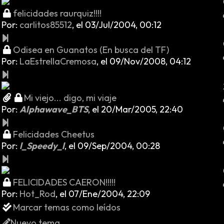
felicidades raurquiz!!!!
Por:
carlitos85512
,
el 03/Jul/2004, 00:12
Odisea en Guanatos (En busca del TF)
Por:
LaEstrellaCremosa
,
el 09/Nov/2008, 04:12
Mi viejo... digo, mi viaje
Por:
Alphawave_BTS
,
el 20/Mar/2005, 22:40
Felicidades Cheetus
Por:
l_Speedy_l
,
el 09/Sep/2004, 00:28
FELICIDADES CAERON!!!!!
Por:
Hot_Rod
,
el 07/Ene/2004, 22:09
Marcar temas como leídos
Nuevo tema