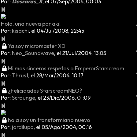
Por:
Deszaras_X
,
el 07/Sep/2004, 00:03
Hola, una nueva por aki!
Por:
kisachi
,
el 04/Jul/2008, 22:45
Ya soy micromaster XD
Por:
Neo_Soundwave
,
el 21/Jul/2004, 13:05
Mi mas sinceros respetos a EmperorStarscream
Por:
Thrust
,
el 28/Mar/2004, 10:17
¿Felicidades StarscreamNEO?
Por:
Scrounge
,
el 23/Dic/2006, 01:09
hola soy un transformiano nuevo
Por:
jordilupo
,
el 05/Ago/2004, 00:16