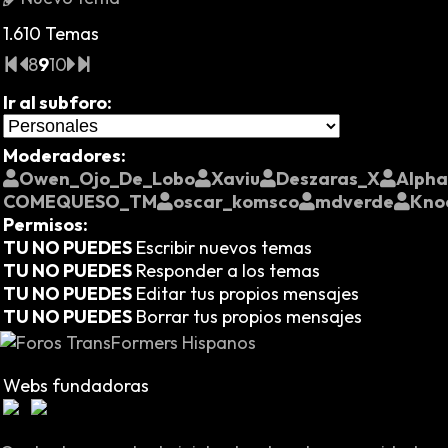
1.610 Temas
8
9
10
Ir al subforo:
Moderadores:
Owen_Ojo_De_Lobo
Xaviu
Deszaras_X
Alph
COMEQUESO_TM
oscar_komsco
mdverde
Kno
Permisos:
TU NO PUEDES
Escribir nuevos temas
TU NO PUEDES
Responder a los temas
TU NO PUEDES
Editar tus propios mensajes
TU NO PUEDES
Borrar tus propios mensajes
Webs fundadoras