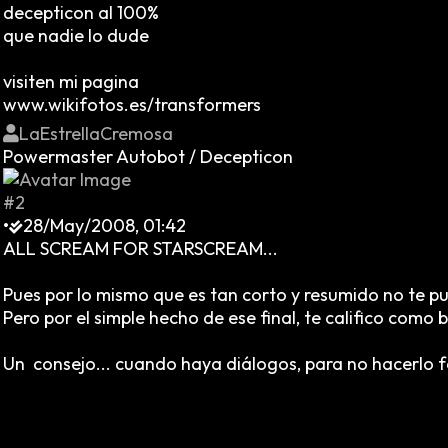
decepticon al 100%
que nadie lo dude
visiten mi pagina
www.wikifotos.es/transformers
LaEstrellaCremosa
Powermaster Autobot / Decepticon
#2
•
28/May/2008, 01:42
ALL SCREAM FOR STARSCREAM...
Pues por lo mismo que es tan corto y resumido no te p
Pero por el simple hecho de ese final, te califico como
Un consejo... cuando haya diálogos, para no hacerlo fa
Perpercat: Genial esta cerrada.
Cleopater:
Yo me encargo -dijo mientras presionaba unos botones que estaba