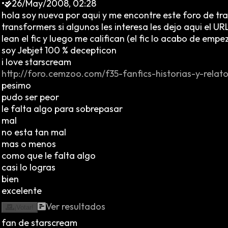
•
26/May/2008, 02:28
hola soy nueva por aqui y me encontre este foro de tr
transformers si algunos les interesa les dejo aqui el U
lean el fic y luego me califican (el fic lo acabo de emp
soy Jebjet 100 % decepticon
i love starscream
http://foro.cemzoo.com/f35-fanfics-historias-y-relat
pesimo
pudo ser peor
le falta algo para sobrepasar
mal
no esta tan mal
mas o menos
como que le falta algo
casi lo logras
bien
excelente
Ver resultados
¡Votar!
fan de starscream