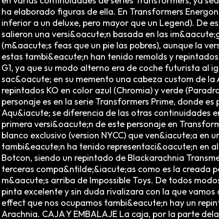
en varias continuidades de series Transformers, ya se
ha elaborado figuras de ella. En Transformers Energon
inferior a un deluxe, pero mayor que un Legend). De es
salieron una versi&oacute;n basada en las im&aacute;ge
(m&aacute;s feas que un pie las pobres), aunque la ve
estas tambi&eacute;n han tenido remolds y repintados.
G1, ya que su modo alterno era de coche futurista al 
sac&oacute; en su memento una cabeza custom de la A
repintados KO en color azul (Chromia) y verde (Paradr
personaje es en la serie Transformers Prime, donde es p
Aqu&iacute; se diferencia de las otras continuidades en
primera versi&oacute;n de este personaje en Transform
blanco exclusivo (version NYCC) que ven&iacute;a en u
tambi&eacute;n ha tenido representaci&oacute;n en alg
Botcon, siendo un repintado de Blackarachnia Transme
terceras compa&ntilde;&iacute;as como es la creada p
m&aacute;s arriba de Impossible Toys. De todos modos
pinta excelente y sin duda rivalizara con la que vamos
effect que nos ocupamos tambi&eacute;n hay un repint
Arachnia. CAJA Y EMBALAJE La caja, por la parte dela