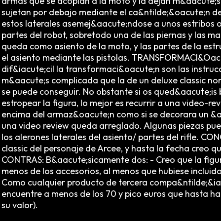
armas que se acoplan a la moto y la dejan m&aacute;s 
sujetan por debajo mediante el ca&ntilde;&oacute;n de
estos laterales asemej&aacute;ndose a unos estribos 
partes del robot, sobretodo una de las piernas y las m
queda como asiento de la moto, y las partes de la estru
el asiento mediante las pistolas. TRANSFORMACI&Oac
dif&iacute;cil la transformaci&oacute;n son las instru
m&aacute;s complicada que la de un deluxe classic norm
se puede conseguir. No obstante si os qued&aacute;is
estropear la figura, lo mejor es recurrir a una video-
encima del armaz&oacute;n como si se decorara un &a
una video review queda arreglado. Algunas piezas pue
los alerones laterales del asiento/ partes del rifle. 
classic del personaje de Arcee, y hasta la fecha creo 
CONTRAS: B&aacute;sicamente dos: - Creo que la figu
menos de los accesorios, al menos que hubiese incluido
Como cualquier producto de tercera compa&ntilde;&iacut
encuentre a menos de los 70 y pico euros que hasta ha
su valor).