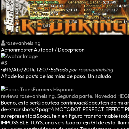
rosevanhelsing
Actionmaster Autobot / Decepticon
#3
•
16/Abr/2014, 12:07
•
Editado por
rosevanhelsing
Añade los posts de las mias de paso. Un saludo
reviews rosevanhelsing. Segunda parte. Novedad HEG
Bueno, esto ser&iacute;a continuaci&oacute;n de mi an
de-xtransbots/?pag=4 MOTOBOT PERFECT EFFECT PE- D
su representaci&oacute;n en figura transformable (so
IMPOSSIBLE TOYS, una versi&oacute;n G1 de esta, llama