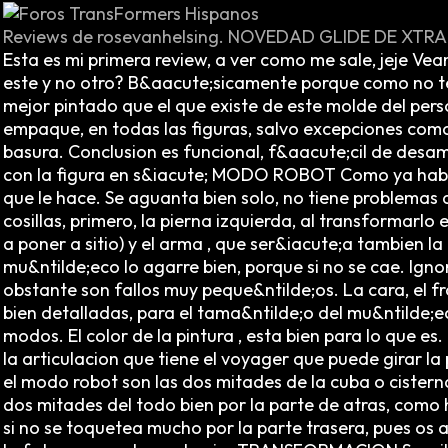
Reviews de rosevanhelsing. NOVEDAD GLIDE DE XTR
Esta es mi primera review, a ver como me sale, jeje Ve
este y no otro? B&aacute;sicamente porque como no te
mejor pintado que el que existe de este molde del pe
empaque, en todas las figuras, salvo excepciones como
basura. Conclusion es funcional, f&aacute;cil de des
con la figura en s&iacute; MODO ROBOT Como ya habrei
que le hace. Se aguanta bien solo, no tiene problemas 
cosillas, primero, la pierna izquierda, al transformarlo
a poner a sitio) y el arma , que ser&iacute;a tambien la
mu&ntilde;eco lo agarre bien, porque si no se cae. Ignor
obstante son fallos muy peque&ntilde;os. La cara, el 
bien detalladas, para el tama&ntilde;o del mu&ntilde;e
modos. El color de la pintura , esta bien para lo qu
la articulacion que tiene el voyager que puede girar la 
el modo robot son las dos mitades de la cuba o cisterna.
dos mitades del todo bien por la parte de atras, como h
si no se toquetea mucho por la parte trasera, pues os 