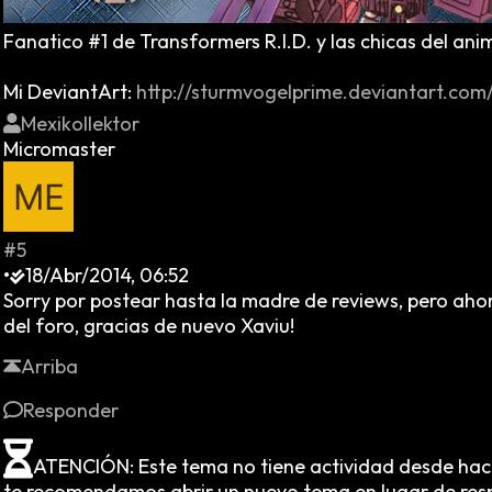
Fanatico #1 de Transformers R.I.D. y las chicas del ani
Mi DeviantArt:
http://sturmvogelprime.deviantart.com
Mexikollektor
Micromaster
#5
•
18/Abr/2014, 06:52
Sorry por postear hasta la madre de reviews, pero aho
del foro, gracias de nuevo Xaviu!
Arriba
Responder
ATENCIÓN: Este tema no tiene actividad desde hac
te recomendamos abrir un nuevo tema en lugar de res