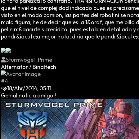
la foto parezca lo contrario. TRANSFORMACION Sencilla
que el nivel de complejidad indicado pues es precisame
visto en el modo camion, las partes del robot ni se nota
mala figura, he de decir que es la 1&ordf; que me pillo
pelin m&aacute;s crecidito, pues esta bien detallado y 
pondr&iacute;a mejor nota, diria que le pondr&iacute;a
Sturmvogel_Prime
Alternator / Binaltech
#4
•
18/Abr/2014, 05:11
Genial noticia amigo!!