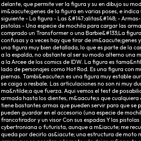
delante, que permite ver la figura y su en dibujo su mo
im&aacute;genes de la figura en varias poses, e indica 
siguiente - La figura - Las &#147;alitas&#148; - Armas
pistolas - Una especie de mochila para cargar las armas
comprado un Transformer o una Barbie&#133;La figura t
confusas y a veces hay que tirar de im&aacute;genes
una figura muy bien detallada, lo que es parte de la car
a la espalda, no obstante al ser su modo alterno una 
a la Arcee de los comics de IDW. La figura es tama&nti
lado de personajes como Hot Rod. Es una figura con mu
piernas. Tambi&eacute;n es una figura muy estable aun
se caiga o resbale. Las articulaciones no son ni muy d
ma&ntilde;a que fuerza. Aqui vemos el test de posabil
armada hasta los dientes, m&aacute;s que cualquiera
tiene bastantes armas que pueden servir para que se p
pueden guardar en el accesorio (una especie de mochila)
francotirador y un visor Con sus espadas Y las pist
cybertroniana o futurista, aunque a m&iacute; me rec
queda por decirlo as&iacute; una estructura de moto m