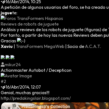
•
16/Abr/2014, 10:25
A petición de algunos usuarios del foro, se ha creado 
jugue
te:
Reviews de robots de juguete
Análisis y reviews de los robots de juguete (figuras) d
Por tanto, a partir de hoy las nuevas Reviews deben pu
Gracias
Xaviu
|
TransFormers MegaWeb
| Socio de
A.C.A.T.
mikur24
Actionmaster Autobot / Decepticon
#2
•
16/Abr/2014, 12:07
Genial, muchas gracias!!!
http://predakingslair.blogspot.com/