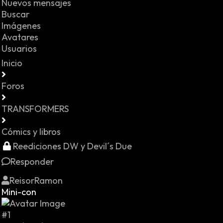
Nuevos mensajes
Buscar
Imágenes
Avatares
Usuarios
Inicio
Foros
TRANSFORMERS
Cómics y libros
Reediciones DW y Devil´s Due
Responder
ReisorRamon
Mini-con
#1