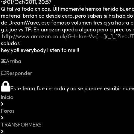
•
01/Oct/2011, 20:57
Q tal va todo chicos. Últimamente hemos tenido buenas 
material britanico desde cero, pero sabeis si ha habido
de DreamWave, ese famoso volumen tres q ya hasta e
g.i. joe vs TF. En amazon queda alguno pero a precios 
http://www.amazon.co.uk/G-I-Joe-Vs-[....]r_1_1?ie=
saludos
hey yo!! everybody listen to me!!!
Arriba
Responder
Este tema fue cerrado y no se pueden escribir nue
Inicio
Foros
TRANSFORMERS