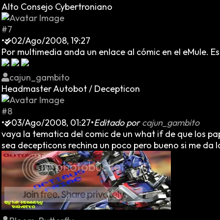
Alto Consejo Cybertroniano
#7
•
02/Ago/2008, 19:27
Por multimedia anda un enlace al cómic en el eMule. Está
cajun_gambito
Headmaster Autobot / Decepticon
#8
•
03/Ago/2008, 01:27
•
Editado por
cajun_gambito
vaya la tematica del comic de un what if de que los p
sea decepticons rechina un poco pero bueno si me da l