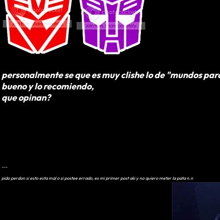
personalmente se que es muy clishe lo de "mundos para
bueno y lo recomiendo,
que opinan?
---
pido perdon si esto esta mal o si postee errado, es mi primer post aki y no quiero meter la pata n.n