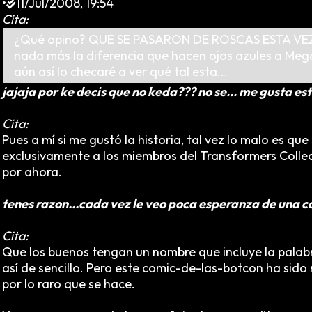
•
11/Jul/2008, 19:54
Cita:
¿Qué opino? QUE SE PASARON DE ROSCAS ESTA VEZ XDD
nada más la diferencia que hacen ojos azules a Mega
aún así lo checaré a ver qué tal esta...
jajaja por ke decis que no keda??? no se... me gusta 
Cita:
Pues a mí si me gustó la historia, tal vez lo malo es qu
exclusivamente a los miembros del Transformers Collect
por ahora.
tenes razon...cada vez le veo poca esperanza de una 
Cita:
Que los buenos tengan un nombre que incluye la pala
así de sencillo. Pero este comic-de-las-botcon ha sido 
por lo raro que se hace.