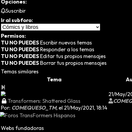
Opciones:
Suscribir
Ir al subforo:
Permisos:
TU NO PUEDES
Escribir nuevos temas
TU NO PUEDES
Responder a los temas
TU NO PUEDES
Editar tus propios mensajes
TU NO PUEDES
Borrar tus propios mensajes
Temas similares
Tema
Au
21/May/20
Transformers: Shattered Glass
COMEQ
Por:
COMEQUESO_TM
,
el 21/May/2021, 18:14
Webs fundadoras