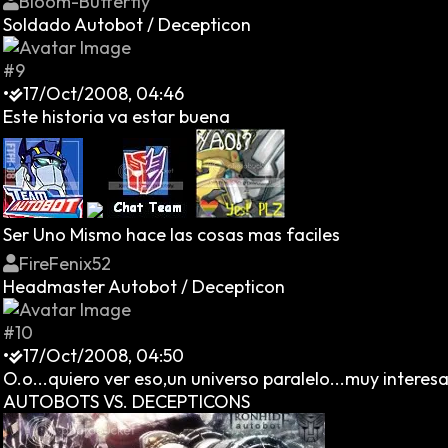
Bloom-Butterfly
Soldado Autobot / Decepticon
#9
•
17/Oct/2008, 04:46
Este historia va estar buena
Ser Uno Mismo hace las cosas mas faciles
FireFenix52
Headmaster Autobot / Decepticon
#10
•
17/Oct/2008, 04:50
O.o...quiero ver eso,un universo paralelo...muy interes
AUTOBOTS VS. DECEPTICONS