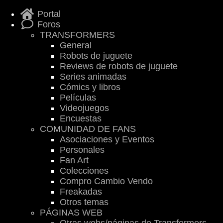
Portal
Foros
TRANSFORMERS
General
Robots de juguete
Reviews de robots de juguete
Series animadas
Cómics y libros
Películas
Videojuegos
Encuestas
COMUNIDAD DE FANS
Asociaciones y Eventos
Personales
Fan Art
Colecciones
Compro Cambio Vendo
Freakadas
Otros temas
PÁGINAS WEB