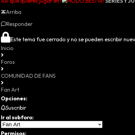
Así que quieres jugar eh?
MODO BESTIA!
SERIES Y 
Arriba
Responder
Este tema fue cerrado y no se pueden escribir nue
Inicio
Foros
COMUNIDAD DE FANS
Fan Art
Opciones:
Suscribir
Ir al subforo:
Permisos: