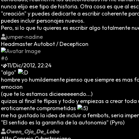
nunca elijo ese tipo de historia. Otra cosa es que al es
"creación" y puedes dedicarte a escribir coherente para
puedes incluir personajes nuevos.
Pero, si lo que tu quieres es escribir algo totalmente nu
jumper-nadine
Headmaster Autobot / Decepticon
#6
•
11/Dic/2012, 22:24
"algo"
hombre yo humildemente pienso que siempre es mas faci
emocion
(que te lo estamos dicieeeeeendo...)
quizas al final te flipas y todo y empiezas a crear tod
eroticamente comprometidas
me ha gustado la idea de incluir a fembots, seria imp
"El sentido es la garantia de la autonomia" (Pyro)
Owen_Ojo_De_Lobo
Alto Consejo Cybertroniano