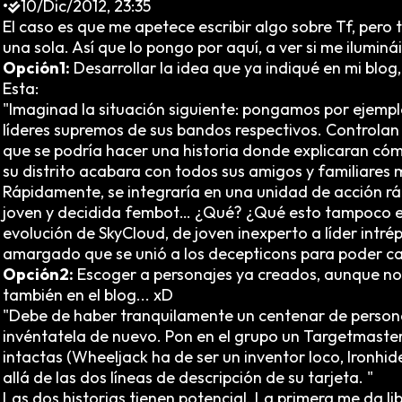
•
10/Dic/2012, 23:35
El caso es que me apetece escribir algo sobre Tf, pero
una sola. Así que lo pongo por aquí, a ver si me iluminái
Opción1:
Desarrollar la idea que ya indiqué en mi blog
Esta:
"Imaginad la situación siguiente: pongamos por ejempl
líderes supremos de sus bandos respectivos. Controlan 
que se podría hacer una historia donde explicaran cóm
su distrito acabara con todos sus amigos y familiares
Rápidamente, se integraría en una unidad de acción rá
joven y decidida fembot… ¿Qué? ¿Qué esto tampoco es o
evolución de SkyCloud, de joven inexperto a líder intré
amargado que se unió a los decepticons para poder ca
Opción2:
Escoger a personajes ya creados, aunque no 
también en el blog... xD
"Debe de haber tranquilamente un centenar de persona
invéntatela de nuevo. Pon en el grupo un Targetmaster
intactas (Wheeljack ha de ser un inventor loco, Ironh
allá de las dos líneas de descripción de su tarjeta. "
Las dos historias tienen potencial. La primera me da lib