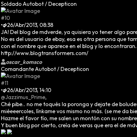
Soldado Autobot / Decepticon
#10
•
26/Abr/2013, 08:38
JA! Del blog de mdverde, ya quisiera yo tener algo pare
No es del usuario de ebay, esa es otra persona que ta
con el nombre que aparece en el blog y lo encontraran.
http://www.blogtransformers.com/
oscar_komsco
Comandante Autobot / Decepticon
#11
•
26/Abr/2013, 14:10
@Jazzimus_Prime
,
Ché pibe.. no me toqués la poronga y dejate de bolude
miéeeercoles, línkame vos mismo no más. (se me da bien
Hazme el favor tío, me salen un montón con su nombre 
Y buen blog por cierto, creía de veras que era el de 