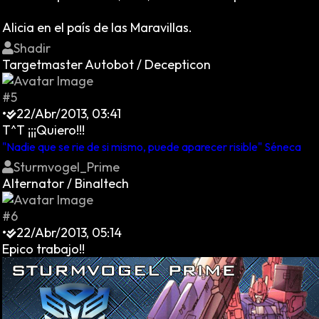
Alicia en el país de las Maravillas.
Shadir
Targetmaster Autobot / Decepticon
#5
•
22/Abr/2013, 03:41
T^T ¡¡¡Quiero!!!
"Nadie que se rie de si mismo, puede aparecer risible" Séneca
Sturmvogel_Prime
Alternator / Binaltech
#6
•
22/Abr/2013, 05:14
Epico trabajo!!