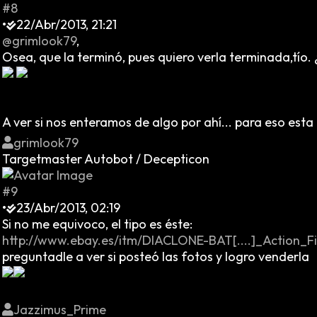
#8
•
22/Abr/2013, 21:21
@grimlook79
,
Osea, que la terminó, pues quiero verla terminada,tío. ¿Y
A ver si nos enteramos de algo por ahí... para eso esta e
grimlook79
Targetmaster Autobot / Decepticon
#9
•
23/Abr/2013, 02:19
Si no me equivoco, el tipo es éste:
http://www.ebay.es/itm/DIACLONE-BAT[....]_Action_
preguntadle a ver si posteó las fotos y logro venderla
Jazzimus_Prime