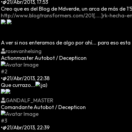
•
21/Abr/2013, 17:53
Creo que es del Blog de Mdverde, un arca de más de 1'5
http://www.blogtransformers.com/201[....]rk-hecha-e
A ver si nos enteramos de algo por ahí... para eso esta e
rosevanhelsing
Actionmaster Autobot / Decepticon
#2
•
21/Abr/2013, 22:38
Que currazo...
GANDALF_MASTER
Comandante Autobot / Decepticon
#3
•
21/Abr/2013, 22:39