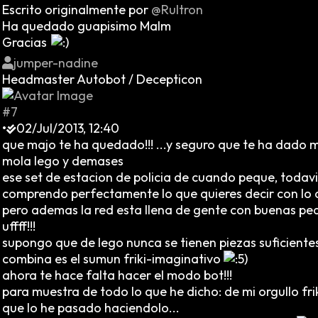
Escrito originalmente por
@Rultron
Ha quedado guapisimo Malm
Gracias
jumper-nadine
Headmaster Autobot / Decepticon
#7
•
02/Jul/2013, 12:40
que majo te ha quedado!!! ...y seguro que te ha dado
mola lego y demases
ese set de estacion de policia de cuando peque, todavia
comprendo perfectamente lo que quieres decir con lo del
pero ademas la red esta llena de gente con buenas peq
uffff!!!
supongo que de lego nunca se tienen piezas suficiente
combina es el sumun friki-imaginativo
ahora te hace falta hacer el modo bot!!!
para muestra de todo lo que he dicho: de mi orgullo frik
que lo he pasado haciendolo...