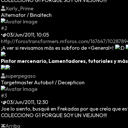
COLECCIONO G1 PORQUE SOY UN VIEJUNO!!!
Xarly_Prime
Alternator / Binaltech
#2
•
03/Jun/2011, 10:05
http://forostransformers.mforos.com/167647/102878
¡A ver si revisamos más es subforo de <General>!
Pintor mercenario, Lamentadores, tutoriales y más
superpegaso
Targetmaster Autobot / Decepticon
#3
•
03/Jun/2011, 12:30
Joe lo siento, busqué en Frekadas por que creía que estar
COLECCIONO G1 PORQUE SOY UN VIEJUNO!!!
Arriba