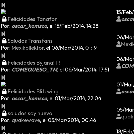
15/Feb/
Felicidades Tanafor
osca
Por:
oscar_komsco
,
el 15/Feb/2014, 14:28
06/Mar/
Saludos Transfans
Mexik
Por:
Mexikollektor
,
el 06/Mar/2014, 01:19
06/Mar/
Felicidades Byjana!!1!!
COM
Por:
COMEQUESO_TM
,
el 06/Mar/2014, 17:51
01/Mar
Felicidades Blitzwing
osca
Por:
oscar_komsco
,
el 01/Mar/2014, 22:04
05/Mar
saludos soy nuevo
quak
Por:
quakewave
,
el 05/Mar/2014, 00:46
18/Feb/