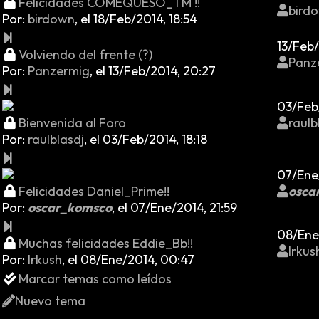
Felicidades COMEQUESO_TM !!
bird
Por:
birdown
,
el 18/Feb/2014, 18:54
13/Feb/
Volviendo del frente (?)
Panz
Por:
Panzermig
,
el 13/Feb/2014, 20:27
03/Feb/
Bienvenida al Foro
raulb
Por:
raulblasdj
,
el 03/Feb/2014, 18:18
07/Ene/
Felicidades Daniel_Prime!!
osca
Por:
oscar_komsco
,
el 07/Ene/2014, 21:59
08/Ene
Muchas felicidades Eddie_Bb!!
Irkus
Por:
Irkush
,
el 08/Ene/2014, 00:47
Marcar temas como leídos
Nuevo tema