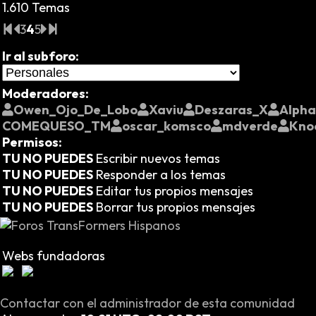
1.610 Temas
3
4
5
Ir al subforo:
Moderadores:
Owen_Ojo_De_Lobo
Xaviu
Deszaras_X
Alph
COMEQUESO_TM
oscar_komsco
mdverde
Kno
Permisos:
TU NO PUEDES
Escribir nuevos temas
TU NO PUEDES
Responder a los temas
TU NO PUEDES
Editar tus propios mensajes
TU NO PUEDES
Borrar tus propios mensajes
Webs fundadoras
Contactar con el administrador de esta comunidad