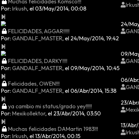
Muchas felicidades Komsco!!!
Irkus
Por:
Irkush
,
el 03/May/2014, 00:08
24/May
FELICIDADES, AGGAR!!!!!
GAN
Por:
GANDALF_MASTER
,
el 24/May/2014, 19:42
09/May
FELICIDADES, DARKY!!!!
GAN
Por:
GANDALF_MASTER
,
el 09/May/2014, 10:45
06/Abr/
Felicidades, OWEN!!!
GAN
Por:
GANDALF_MASTER
,
el 06/Abr/2014, 15:38
23/Abr
ya cambio mi status/grado yey!!!!!
Mexik
Por:
Mexikollektor
,
el 23/Abr/2014, 03:50
13/Abr/
Muchas felicidades DAMartin 1983!!!
Irkus
Por:
Irkush
,
el 13/Abr/2014, 00:15