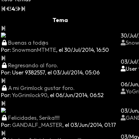
3
4
5
Tema
30/Jul/
Buenas a tod@s
Sno
Por:
SnowmanMTMTE
,
el 30/Jul/2014, 16:50
03/Jul/
Regresando al foro.
User
Por:
User 9382557
,
el 03/Jul/2014, 05:06
06/Jun
A mi Grimlock gustar foro.
YoGr
Por:
YoGrimlock90
,
el 06/Jun/2014, 06:52
03/Jun/
Felicidades, Serika!!!!
GAN
Por:
GANDALF_MASTER
,
el 03/Jun/2014, 01:17
03/May