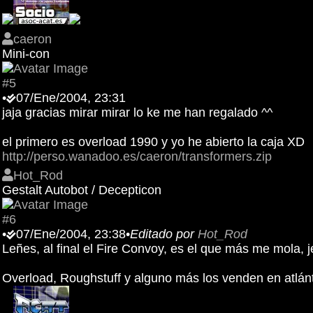
caeron
Mini-con
#5
•
07/Ene/2004, 23:31
jaja gracias mirar mirar lo ke me han regalado ^^
el primero es overload 1990 y yo he abierto la caja XD
http://perso.wanadoo.es/caeron/transformers.zip
Hot_Rod
Gestalt Autobot / Decepticon
#6
•
07/Ene/2004, 23:38
•
Editado por
Hot_Rod
Leñes, al final el Fire Convoy, es el que más me mola, j
Overload, Roughstuff y alguno más los venden en atlán