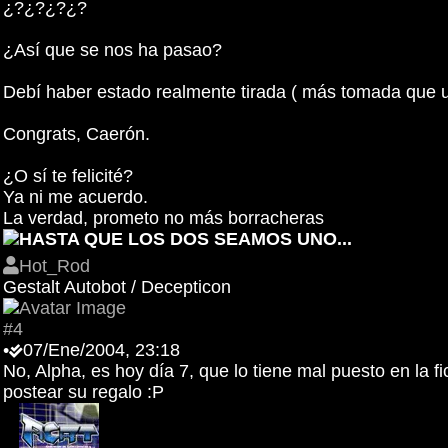
¿?¿?¿?¿?
¿Así que se nos ha pasao?
Debí haber estado realmente tirada ( más tomada que 
Congrats, Caerón.
¿O sí te felicité?
Ya ni me acuerdo.
La verdad, prometo no más borracheras
HASTA QUE LOS DOS SEAMOS UNO...
Hot_Rod
Gestalt Autobot / Decepticon
#4
•
07/Ene/2004, 23:18
No, Alpha, es hoy día 7, que lo tiene mal puesto en la
postear su regalo :P