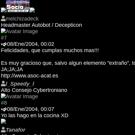
melchizadeck
Headmaster Autobot / Decepticon
#7
•
08/Ene/2004, 00:02
Felicidades, que cumplas muchos mas!!!
Es muy gracioso que, salvo algun elemento "extraño", t
JA;JA;JA
http://www.asoc-acat.es
l_Speedy_l
Alto Consejo Cybertroniano
#8
•
08/Ene/2004, 00:07
Yo las hago en la cocina XD
Tanafor