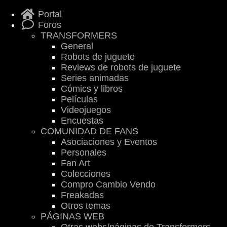
Portal
Foros
TRANSFORMERS
General
Robots de juguete
Reviews de robots de juguete
Series animadas
Cómics y libros
Películas
Videojuegos
Encuestas
COMUNIDAD DE FANS
Asociaciones y Eventos
Personales
Fan Art
Colecciones
Compro Cambio Vendo
Freakadas
Otros temas
PÁGINAS WEB