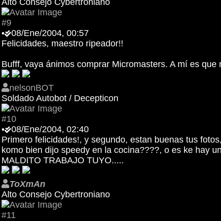
Alto Consejo Cybertroniano
#9
•
08/Ene/2004, 00:57
Felicidades, maestro ripeador!!
Bufff, vaya ánimos comprar Micromasters. A mí es que
nelsonBOT
Soldado Autobot / Decepticon
#10
•
08/Ene/2004, 02:40
Primero felicidades!, y segundo, estan buenas tus fotos
komo bien dijo speedy en la cocina????, o es ke hay 
MALDITO TRABAJO TUYO.....
ToXmAn
Alto Consejo Cybertroniano
#11