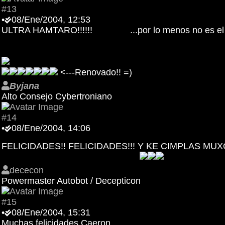
#13
•
08/Ene/2004, 12:53
ULTRA HAMTARO!!!!!!
...por lo menos no es e
<---Renovado!! =)
Byjana
Alto Consejo Cybertroniano
#14
•
08/Ene/2004, 14:06
FELICIDADES!! FELICIDADES!!! Y KE CIMPLAS MUXO
dececon
Powermaster Autobot / Decepticon
#15
•
08/Ene/2004, 15:31
Muchas felicidades Caeron