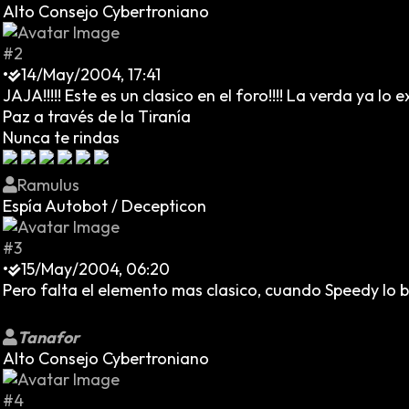
Alto Consejo Cybertroniano
#2
•
14/May/2004, 17:41
JAJA!!!!! Este es un clasico en el foro!!!! La verda ya lo 
Paz a través de la Tiranía
Nunca te rindas
Ramulus
Espía Autobot / Decepticon
#3
•
15/May/2004, 06:20
Pero falta el elemento mas clasico, cuando Speedy lo 
Tanafor
Alto Consejo Cybertroniano
#4