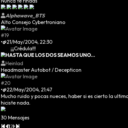
Nunca te rindas
Alphawave_BTS
Alto Consejo Cybertroniano
#19
•
21/May/2004, 22:30
¡¡¡Crédula!!!
HASTA QUE LOS DOS SEAMOS UNO...
Heinlad
Headmaster Autobot / Decepticon
#20
•
22/May/2004, 21:47
Mucho ruido y pocas nueces, haber si es cierto la ultim
hiciste nada.
30 Mensajes
1
2