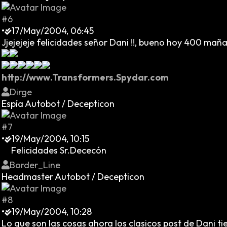
#6
•
17/May/2004, 06:45
Jjejejeje felicidades señor Dani !!, bueno hoy 400 ma
http://www.Transformers.Spydar.com
Dirge
Espía Autobot / Decepticon
#7
•
19/May/2004, 10:15
Felicidades Sr.Dececón
Border_Line
Headmaster Autobot / Decepticon
#8
•
19/May/2004, 10:28
Lo que son las cosas ahora los clasicos post de Dani ti