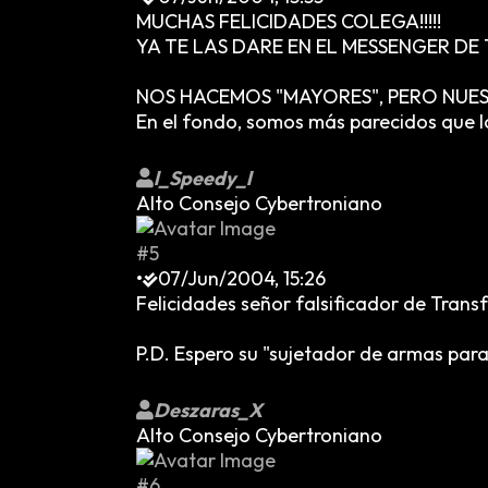
MUCHAS FELICIDADES COLEGA!!!!!
YA TE LAS DARE EN EL MESSENGER D
NOS HACEMOS "MAYORES", PERO NUEST
En el fondo, somos más parecidos que 
l_Speedy_l
Alto Consejo Cybertroniano
#5
•
07/Jun/2004, 15:26
Felicidades señor falsificador de Tran
P.D. Espero su "sujetador de armas par
Deszaras_X
Alto Consejo Cybertroniano
#6