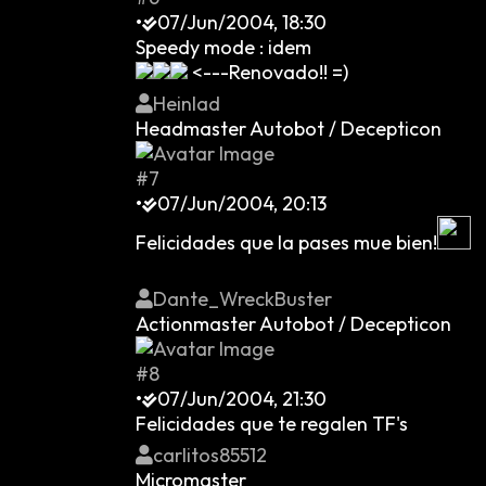
•
07/Jun/2004, 18:30
Speedy mode : idem
<---Renovado!! =)
Heinlad
Headmaster Autobot / Decepticon
#7
•
07/Jun/2004, 20:13
Felicidades que la pases mue bien!
Dante_WreckBuster
Actionmaster Autobot / Decepticon
#8
•
07/Jun/2004, 21:30
Felicidades que te regalen TF's
carlitos85512
Micromaster