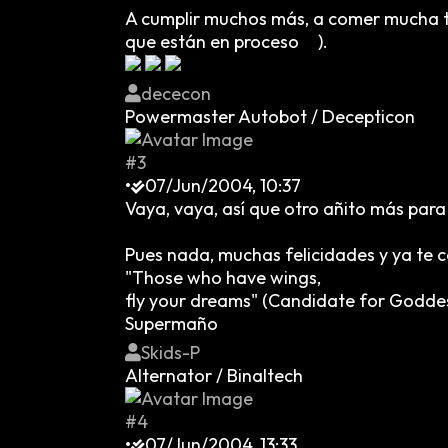
A cumplir muchos más, a comer mucha t
que están en proceso
).
dececon
Powermaster Autobot / Decepticon
#3
•
07/Jun/2004, 10:37
Vaya, vaya, así que otro añito más par
Pues nada, muchas felicidades y ya te c
"Those who have wings,
fly your dreams" (Candidate for Godde
Supermaño
Skids-P
Alternator / Binaltech
#4
•
07/Jun/2004, 13:33