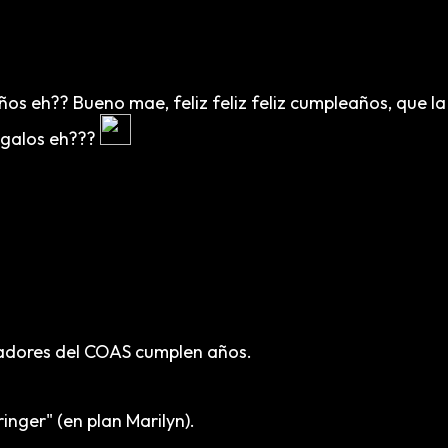
os eh?? Bueno mae, feliz feliz feliz cumpleaños, que l
regalos eh???
tadores del COAS cumplen años.
nger" (en plan Marilyn).