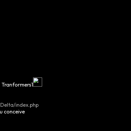
s Tranformers1
sDelta/index.php
ou conceive