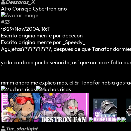
Deszaras_X
Alto Consejo Cybertroniano
#53
•
29/Nov/2004, 16:11
Escrito originalmente por dececon
Escrito originalmente por _Speedy_
Agujetas???????????, despues de que Tanafor dormier
yo lo contaba por la señorita, así que no hace falta qu
mmm ahora me explico mas, el Sr Tanafor habia gastado 
Ter_starlight