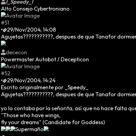
l_Speedy_l
Alto Consejo Cybertroniano
#51
•
29/Nov/2004, 14:08
Agujetas???????????, despues de que Tanafor dormier
dececon
Powermaster Autobot / Decepticon
#52
•
29/Nov/2004, 14:24
Escrito originalmente por _Speedy_
Agujetas???????????, despues de que Tanafor dormier
yo lo contaba por la señorita, así que no hace falta qu
"Those who have wings,
fly your dreams" (Candidate for Goddess)
Supermaño