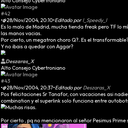
Alto Consejo Cybertroniano
#42
•
28/Nov/2004, 20:10
•
Editado por
l_Speedy_l
Es lo malo de Madrid, mucha tienda freak pero TF lo mí
las manos vacias.
Por cierto, un megatron choro Q?. Es el transformable?
Y no ibais a quedar con Aggar?
Deszaras_X
Alto Consejo Cybertroniano
#43
•
28/Nov/2004, 20:37
•
Editado por
Deszaras_X
Pos felicitaciones Sr Tanafor, con vacaciones asi nadi
combination y el superlink solo funciona entre autobot
.
Por cierto , pq no mencionaron al señor Pesimus Prime 