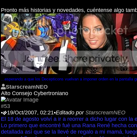
Pronto más historias y novedades, cuéntense algo tam
...esperando a que los Decepticons vuelvan a imponer orden en la pantalla g
StarscreamNEO
Alto Consejo Cybertroniano
#53
•
19/Oct/2007, 02:21
•
Editado por
StarscreamNEO
El 18 de agosto volví a ir a reorrer a dicho lugar con 
Lo primero que encontré fué una Rana René hecha con l
detallada así que se la llevé de regalo a mi mamá, lu