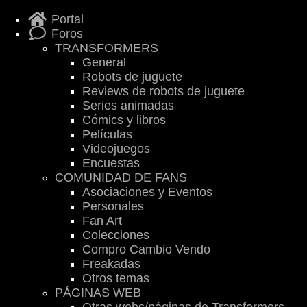
Portal
Foros
TRANSFORMERS
General
Robots de juguete
Reviews de robots de juguete
Series animadas
Cómics y libros
Películas
Videojuegos
Encuestas
COMUNIDAD DE FANS
Asociaciones y Eventos
Personales
Fan Art
Colecciones
Compro Cambio Vendo
Freakadas
Otros temas
PÁGINAS WEB