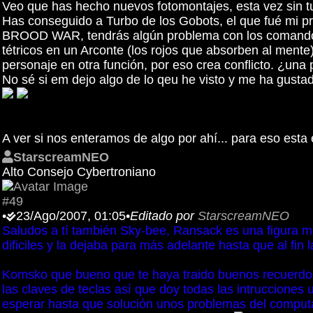
Veo que has hecho nuevos fotomontajes, esta vez sin tu 
Has conseguido a Turbo de los Gobots, el que fué mi pri
BROOD WAR, tendrás algún problema con los comandos de
tétricos en un Arconte (los rojos que absorben al mente)
personaje en otra función, por eso crea conflicto. ¿una p
No sé si em dejo algo de lo qeu he visto y me ha gustad
A ver si nos enteramos de algo por ahí... para eso esta e
StarscreamNEO
Alto Consejo Cybertroniano
#49
•
23/Ago/2007, 01:05
•
Editado por
StarscreamNEO
Saludos a tí también Sky-bee, Ransack es una figura mu
dificiles y la dejaba para más adelante hasta que al fin
Komsko que bueno que te haya traido buenos recuerdos c
las claves de teclas así que doy todas las intrucciones
esperar hasta que solución unos problemas del computad