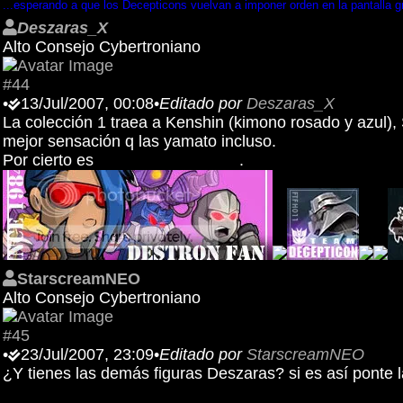
...esperando a que los Decepticons vuelvan a imponer orden en la pantalla g
Deszaras_X
Alto Consejo Cybertroniano
#44
•
13/Jul/2007, 00:08
•
Editado por
Deszaras_X
La colección 1 traea a Kenshin (kimono rosado y azul)
mejor sensación q las yamato incluso.
Por cierto es
Hiten Mitsurugi Ryu
.
StarscreamNEO
Alto Consejo Cybertroniano
#45
•
23/Jul/2007, 23:09
•
Editado por
StarscreamNEO
¿Y tienes las demás figuras Deszaras? si es así ponte 