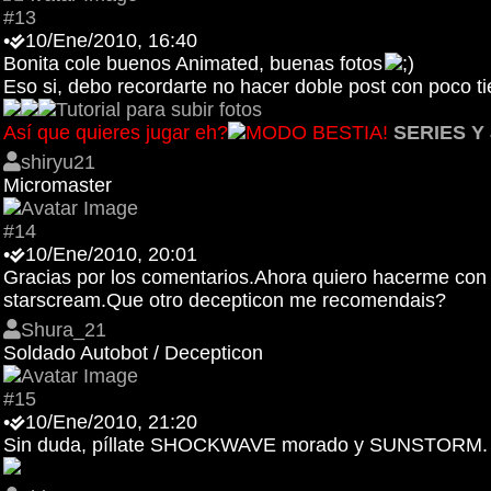
#13
•
10/Ene/2010, 16:40
Bonita cole buenos Animated, buenas fotos
Eso si, debo recordarte no hacer doble post con poco tie
Tutorial para subir fotos
Así que quieres jugar eh?
MODO BESTIA!
SERIES Y
shiryu21
Micromaster
#14
•
10/Ene/2010, 20:01
Gracias por los comentarios.Ahora quiero hacerme con l
starscream.Que otro decepticon me recomendais?
Shura_21
Soldado Autobot / Decepticon
#15
•
10/Ene/2010, 21:20
Sin duda, píllate SHOCKWAVE morado y SUNSTORM.