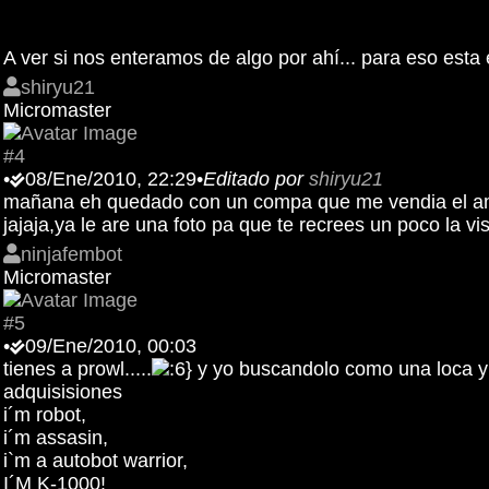
A ver si nos enteramos de algo por ahí... para eso esta e
shiryu21
Micromaster
#4
•
08/Ene/2010, 22:29
•
Editado por
shiryu21
mañana eh quedado con un compa que me vendia el am
jajaja,ya le are una foto pa que te recrees un poco la vis
ninjafembot
Micromaster
#5
•
09/Ene/2010, 00:03
tienes a prowl.....
y yo buscandolo como una loca y l
adquisisiones
i´m robot,
i´m assasin,
i`m a autobot warrior,
I´M K-1000!