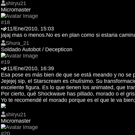
shiryu21
Micromaster
#18
•
11/Ene/2010, 15:03
jajaj mas o menos.No es en plan como si estaria cami
Shura_21
Soldado Autobot / Decepticon
#19
•
11/Ene/2010, 16:39
Esa pose es más bien de que se está meando y no se 
Jejejej sip, el Starscream es chulísimo. Su transformac
excelente figura. Es lo que tienen los animated, que tr
Por cierto, qué Shockwave has pillado, morado o el gr
Yo te recomendé el morado porque es el que le va bien; 
shiryu21
Micromaster
#20