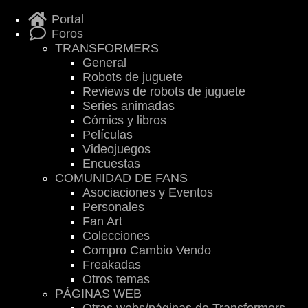
Portal
Foros
TRANSFORMERS
General
Robots de juguete
Reviews de robots de juguete
Series animadas
Cómics y libros
Películas
Videojuegos
Encuestas
COMUNIDAD DE FANS
Asociaciones y Eventos
Personales
Fan Art
Colecciones
Compro Cambio Vendo
Freakadas
Otros temas
PÁGINAS WEB