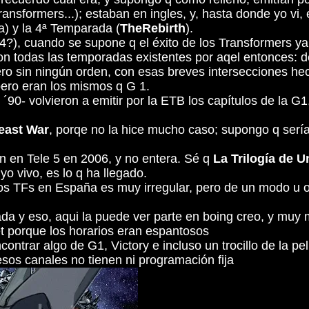
Transformers...); estaban en ingles, y, hasta donde yo vi,
) y la 4ª Temparada (
The
Rebirth
).
?), cuando se supone q el éxito de los Transformers ya 
on todas las temporadas existentes por aqel entonces:
pero sin ningún orden, con esas breves intersecciones h
pero eran los mismos q G 1.
90- volvieron a emitir por la ETB los capítulos de la G1
east War
, porqe no la hice mucho caso; supongo q serí
on en Tele 5 en 2006, y no entera. Sé q
La Trilogía de U
o vivo, es lo q ha llegado.
los TFs en España es muy irregular, pero de un modo u o
a y eso, aqui la puede ver parte en boing creo, y muy m
et porque los horarios eran espantosos
rar algo de G1, Victory e incluso un trocillo de la peli d
 esos canales no tienen ni programación fija