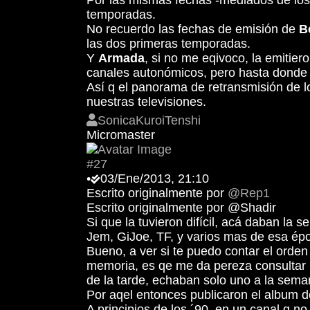
Por las mismas fechas -mediados de los ´
temporadas.
No recuerdo las fechas de emisión de
B
las dos primeras temporadas.
Y
Armada
, si no me eqivoco, la emitier
canales autonómicos, pero hasta donde y
Así q el panorama de retransmisión de 
nuestras televisiones.
SonicaKuroiTenshi
Micromaster
#27
•
03/Ene/2013, 21:10
Escrito originalmente por
@Rep1
Escrito originalmente por @Shadir
Si que la tuvieron difícil, acá daban l
Jem, GiJoe, TF, y varios mas de esa ép
Bueno, a ver si te puedo contar el orde
memoria, es qe me da pereza consultar 
de la tarde, echaban solo uno a la sema
Por aqel entonces publicaron el album 
A principios de los ´90, en un canal q 