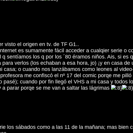
visto el origen en tv. de TF G1..
ernet es sumamente fácil acceder a cualqier serie o col
 q sentíamos los q por los ´80 éramos niños. Ais, si es 
a para verlos (los echaban a esa hora, jo) ¡y en casa de
mi casa; o cuando nos lanzábamos como leones al video-
profesora me confiscó el nº 17 del comic porqe me pilló 
lo pasé); cuando por fin llegó el VHS a mi casa y todos l
y a parar porqe se me van a saltar las lágrimas
a serie los sábados como a las 11 de la mañana; mas bie