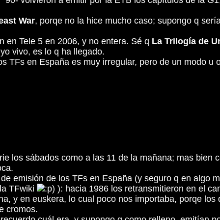
90- volvieron a emitir por la ETB los capítulos de la G1
east War
, porqe no la hice mucho caso; supongo q serí
on en Tele 5 en 2006, y no entera. Sé q
La Trilogía de U
o vivo, es lo q ha llegado.
los TFs en España es muy irregular, pero de un modo u o
a serie los sábados como a las 11 de la mañana; mas bie
oca.
n de emisión de los TFs en España (y seguro q en algo me
la TFwiki
): hacia 1986 los retransmitieron en el ca
na, y en euskera, lo cual poco nos importaba, porqe los
de cromos.
no recuerdo cuál era, y supongo q como relleno, emitía