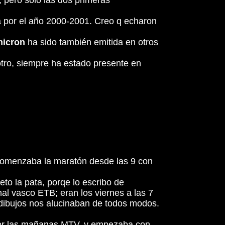
, pero solo las dos primeras
a por el año 2000-2001. Creo q echaron
nicron
ha sido también emitida en otros
tro, siempre ha estado presente en
n comenzaba la maratón desde las 9 con
to la pata, porqe lo escribo de
nal vasco ETB; eran los viernes a las 7
 dibujos nos alucinaban de todos modos.
n por las mañanas MTV, y empezaba con