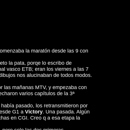
n comenzaba la maratón desde las 9 con
to la pata, porqe lo escribo de
nal vasco ETB; eran los viernes a las 7
 dibujos nos alucinaban de todos modos.
n por las mañanas MTV, y empezaba con
 echaron varios capítulos de la 3ª
había pasado, los retransmitieron por
 desde G1 a
Victory
. Una pasada. Algún
echas en CGI. Creo q a esa etapa la