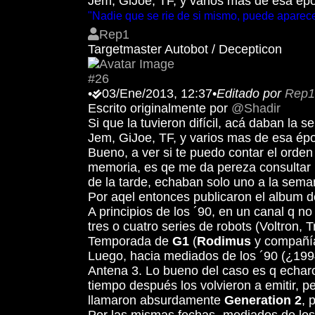
Jem, GiJoe, TF, y varios mas de esa ép
"Nadie que se rie de si mismo, puede aparece
Rep1
Targetmaster Autobot / Decepticon
#26
•
03/Ene/2013, 12:37
•
Editado por
Rep1
Escrito originalmente por
@Shadir
Si que la tuvieron difícil, acá daban l
Jem, GiJoe, TF, y varios mas de esa ép
Bueno, a ver si te puedo contar el orde
memoria, es qe me da pereza consultar 
de la tarde, echaban solo uno a la sema
Por aqel entonces publicaron el album 
A principios de los ´90, en un canal q 
tres o cuatro series de robots (Voltron, 
Temporada de
G1
(
Rodimus
y compañía
Luego, hacia mediados de los ´90 (¿1994
Antena 3. Lo bueno del caso es q echar
tiempo después los volvieron a emitir, 
llamaron absurdamente
Generation 2
, 