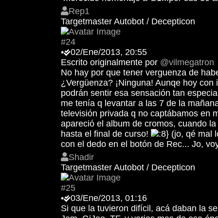
Rep1
Targetmaster Autobot / Decepticon
#24
•
02/Ene/2013, 20:55
Escrito originalmente por
@vilmegatron
No hay por que tener verguenza de haber 
¿Vergüenza? ¡Ninguna! Aunqe hoy con int
podrán sentir esa sensación tan especial
me tenía q levantar a las 7 de la mañan
televisión privada q no captábamos en 
apareció el album de cromos, cuando la 
hasta el final de curso!
(jo, qé mal 
con el dedo en el botón de Rec... Jo, vo
Shadir
Targetmaster Autobot / Decepticon
#25
•
03/Ene/2013, 01:16
Si que la tuvieron difícil, acá daban l