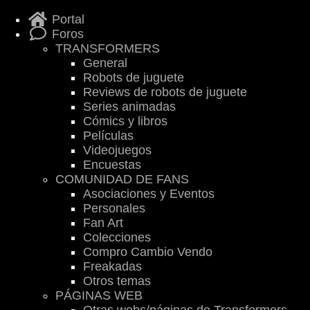
Portal
Foros
TRANSFORMERS
General
Robots de juguete
Reviews de robots de juguete
Series animadas
Cómics y libros
Películas
Videojuegos
Encuestas
COMUNIDAD DE FANS
Asociaciones y Eventos
Personales
Fan Art
Colecciones
Compro Cambio Vendo
Freakadas
Otros temas
PÁGINAS WEB