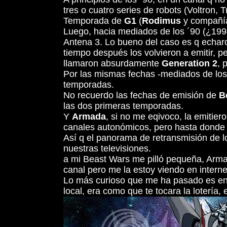
tres o cuatro series de robots (Voltron, 
Temporada de
G1
(
Rodimus
y compañía
Luego, hacia mediados de los ´90 (¿1994
Antena 3. Lo bueno del caso es q echar
tiempo después los volvieron a emitir, 
llamaron absurdamente
Generation 2
, 
Por las mismas fechas -mediados de los ´
temporadas.
No recuerdo las fechas de emisión de
B
las dos primeras temporadas.
Y
Armada
, si no me eqivoco, la emitier
canales autonómicos, pero hasta donde y
Así q el panorama de retransmisión de 
nuestras televisiones.
a mi Beast Wars me pilló pequeña, Armad
canal pero me la estoy viendo en intern
Lo más curioso que me ha pasado es encont
local, era como que te tocara la lotería,