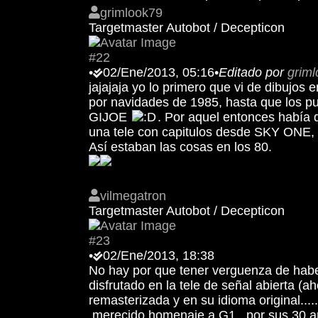
grimlook79
Targetmaster Autobot / Decepticon
#22
•
02/Ene/2013, 05:16
•
Editado por
grim
jajajaja yo lo primero que vi de dibujos 
por navidades de 1985, hasta que los pus
GIJOE
. Por aquel entonces había q
una tele con capitulos desde SKY ONE, 
Así estaban las cosas en los 80.
vilmegatron
Targetmaster Autobot / Decepticon
#23
•
02/Ene/2013, 18:38
No hay por que tener verguenza de haber 
disfrutado en la tele de señal abierta (ah
remasterizada y en su idioma original....
merecido homenaje a G1...por sus 30 añ