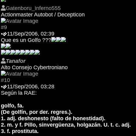
Gatenboru_Inferno555
Actionmaster Autobot / Decepticon
#9
•
11/Sep/2006, 02:39
Que es un Golfo ???
Tanafor
Alto Consejo Cybertroniano
#10
•
11/Sep/2006, 03:28
Según la RAE:
golfo, fa.
(De golfín, por der. regres.).
1. adj. deshonesto (falto de honestidad).
2. m. y f. Pillo, sinvergüenza, holgazán. U. t. c. adj.
3. f. prostituta.