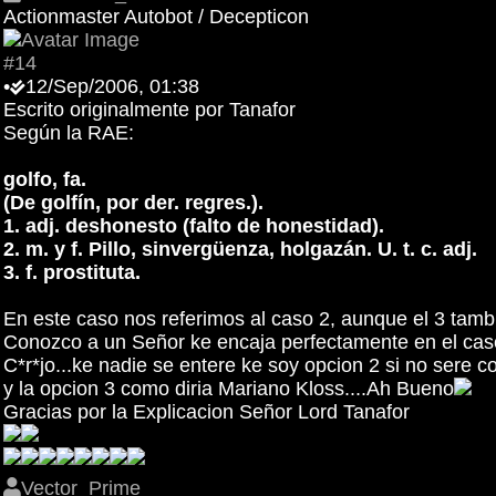
Actionmaster Autobot / Decepticon
#14
•
12/Sep/2006, 01:38
Escrito originalmente por Tanafor
Según la RAE:
golfo, fa.
(De golfín, por der. regres.).
1. adj. deshonesto (falto de honestidad).
2. m. y f. Pillo, sinvergüenza, holgazán. U. t. c. adj.
3. f. prostituta.
En este caso nos referimos al caso 2, aunque el 3 tamb
Conozco a un Señor ke encaja perfectamente en el caso 
C*r*jo...ke nadie se entere ke soy opcion 2 si no sere
y la opcion 3 como diria Mariano Kloss....Ah Bueno
Gracias por la Explicacion Señor Lord Tanafor
Vector_Prime