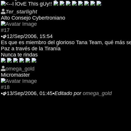
<--I lOvE ThIs gUy!!
Ter_starlight
Alto Consejo Cybertroniano
#17
•
12/Sep/2006, 15:54
Es que es miembro del glorioso Tana Team, qué más 
Paz a través de la Tiranía
Nunca te rindas
omega_gold
Micromaster
#18
•
13/Sep/2006, 01:45
•
Editado por
omega_gold