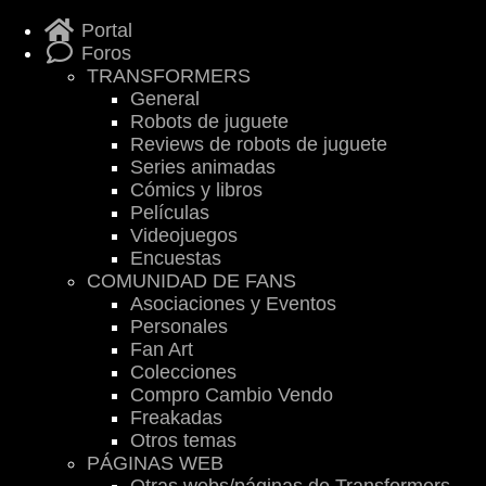
Portal
Foros
TRANSFORMERS
General
Robots de juguete
Reviews de robots de juguete
Series animadas
Cómics y libros
Películas
Videojuegos
Encuestas
COMUNIDAD DE FANS
Asociaciones y Eventos
Personales
Fan Art
Colecciones
Compro Cambio Vendo
Freakadas
Otros temas
PÁGINAS WEB