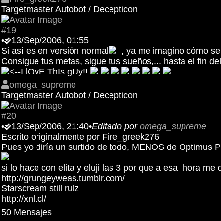
Targetmaster Autobot / Decepticon
#19
•
13/Sep/2006, 01:55
Si así es en versión normal
, ya me imagino cómo ser
Consigue tus metas, sigue tus sueños,... hasta el fin de
<--I lOvE ThIs gUy!!
omega_supreme
Targetmaster Autobot / Decepticon
#20
•
13/Sep/2006, 21:40
•
Editado por
omega_supreme
Escrito originalmente por Fire_greek276
Pues yo diría un surtido de todo, MENOS de Optimus Pr
si lo hace con elita y eluji las 3 por que a esa hora me 
http://grungeyweas.tumblr.com/
Starscream still rulz
http://xnl.cl/
50 Mensajes