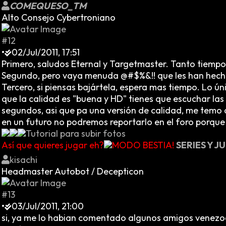
COMEQUESO_TM
Alto Consejo Cybertroniano
#12
•
02/Jul/2011, 17:51
Primero, saludos Eternal y Targetmaster. Tanto tiempo
Segundo, pero vaya menuda @#$%&!! que les han hech
Tercero, si piensas bajártela, espera mas tiempo. Lo ú
que la calidad es "buena y HD" tienes que escuchar las
segundos, asi que pa una versión de calidad, me tem
en un futuro no podremos reportarlo en el foro porque 
Tutorial para subir fotos
Así que quieres jugar eh?
MODO BESTIA!
SERIES Y 
kisachi
Headmaster Autobot / Decepticon
#13
•
03/Jul/2011, 21:00
si, ya me lo habian comentado algunos amigos venezoola