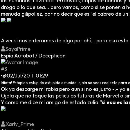
los humanos, cazando terroristas, capos de bandas y m
droga o lo que sea... pero vamos, como si se ponen a ha
menuda gilipollez, por no decir que es "el cabreo de un
A ver si nos enteramos de algo por ahí... para eso esta e
SayaPrime
Espía Autobot / Decepticon
#3
•
02/Jul/2011, 01:29
Idiota! Estupido estupido estupido estupido! ojala no seas reelecto para 
Ok ya descarge mi rabia pero aun si no es justo -.- yo
Ojala que no toque las peliculas futuras de Marvel o s
Y como me dice mi amigo de estado zulia
"si esa es l
Xarly_Prime