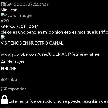
fb@100002272553432
Mini-con
#20
•
14/Jul/2011, 06:14
cielos es una pena en mi opinion eso es mas que justif
VISITENOS EN NUESTRO CANAL
www.youtube.com/user/ODEMA01?feature=mhee
22 Mensajes
1
2
Arriba
Responder
Este tema fue cerrado y no se pueden escribir nue