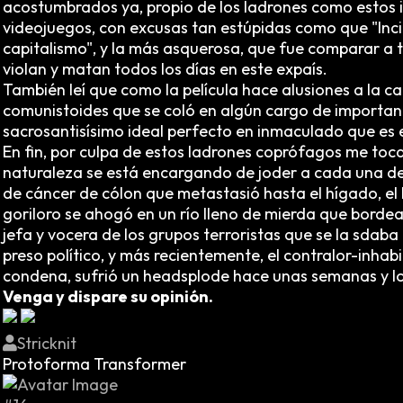
acostumbrados ya, propio de los ladrones como estos i
videojuegos, con excusas tan estúpidas como que "Inci
capitalismo", y la más asquerosa, que fue comparar a 
violan y matan todos los días en este expaís.
También leí que como la película hace alusiones a la car
comunistoides que se coló en algún cargo de importanc
sacrosantisísimo ideal perfecto en inmaculado que es e
En fin, por culpa de estos ladrones coprófagos me toca
naturaleza se está encargando de joder a cada una de l
de cáncer de cólon que metastasió hasta el hígado, el 
goriloro se ahogó en un río lleno de mierda que borde
jefa y vocera de los grupos terroristas que se la sdab
preso político, y más recientemente, el contralor-inhabi
condena, sufrió un headsplode hace unas semanas y lo
Venga y dispare su opinión.
Stricknit
Protoforma Transformer