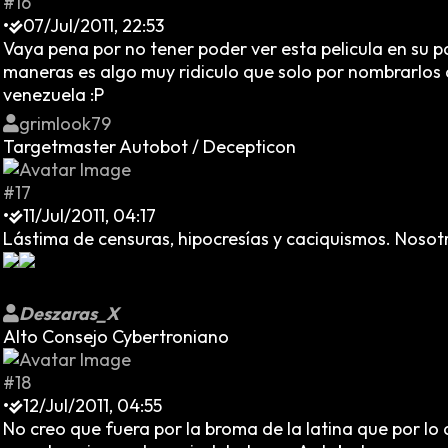
#16
•
07/Jul/2011, 22:53
Vaya pena por no tener poder ver esta pelicula en su pa
maneras es algo muy ridiculo que solo por nombrarlos qu
venezuela :P
grimlook79
Targetmaster Autobot / Decepticon
#17
•
11/Jul/2011, 04:17
Lástima de censuras, hipocresías y caciquismos. Nosot
Deszaras_X
Alto Consejo Cybertroniano
#18
•
12/Jul/2011, 04:55
No creo que fuera por la broma de la latina que por lo 