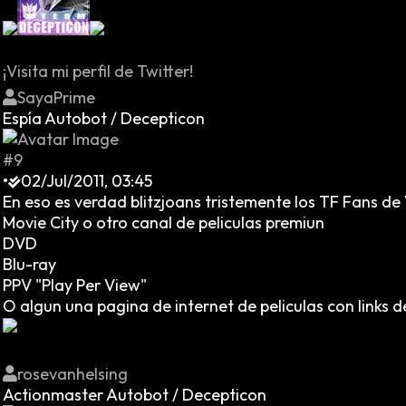
¡Visita mi perfil de Twitter!
SayaPrime
Espía Autobot / Decepticon
#9
•
02/Jul/2011, 03:45
En eso es verdad blitzjoans tristemente los TF Fans d
Movie City o otro canal de peliculas premiun
DVD
Blu-ray
PPV "Play Per View"
O algun una pagina de internet de peliculas con links d
rosevanhelsing
Actionmaster Autobot / Decepticon