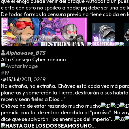
que el enojo puede venir del ataque Autobot a un pues
cierto con esto no spoileo a nadie pq debe ser una de l
De todas formas la censura previa no tiene cabida en 
Alphawave_BTS
Alto Consejo Cybertroniano
#19
•
13/Jul/2011, 02:19
No extraña, no extraña. Chávez está cada vez má paran
planetas y someterán la Tierra, destruirán a sus habita
recen y sean fieles a Dios..."
Chávez ha de estar rezando mucho mucho
permitir con tal de entrar derechito al "paraíso". No v
dice que se salvarán "los enemigos del imperio"...
HASTA QUE LOS DOS SEAMOS UNO...