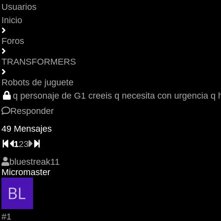
Usuarios
Inicio
Foros
TRANSFORMERS
Robots de juguete
q personaje de G1 creeis q necesita con urgencia q 
Responder
49 Mensajes
1
2
3
bluestreak11
Micromaster
#1