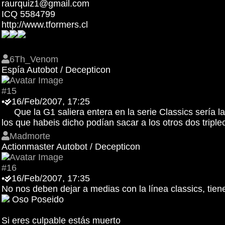
raurquiz1@gmail.com
ICQ 5584799
http://www.tformers.cl
6Th_Venom
Espía Autobot / Decepticon
#15
•
16/Feb/2007, 17:25
Que la G1 saliera entera en la serie Classics sería la 
los que habeis dicho podían sacar a los otros dos tripl
Madmorte
Actionmaster Autobot / Decepticon
#16
•
16/Feb/2007, 17:35
No nos deben dejar a medias con la línea classics, tie
Oso Poseido
Si eres culpable estás muerto