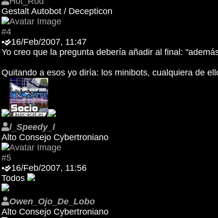
Hot_Rod
Gestalt Autobot / Decepticon
#4
•
16/Feb/2007, 11:47
Yo creo que la pregunta debería añadir al final: "además
Quitando a esos yo diría: los minibots, cualquiera de el
l_Speedy_l
Alto Consejo Cybertroniano
#5
•
16/Feb/2007, 11:56
Todos
Owen_Ojo_De_Lobo
Alto Consejo Cybertroniano