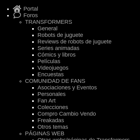
Portal
Foros
TRANSFORMERS
General
Robots de juguete
Reviews de robots de juguete
Series animadas
Cómics y libros
Películas
Videojuegos
Encuestas
COMUNIDAD DE FANS
Asociaciones y Eventos
Personales
Fan Art
Colecciones
Compro Cambio Vendo
Freakadas
Otros temas
PÁGINAS WEB