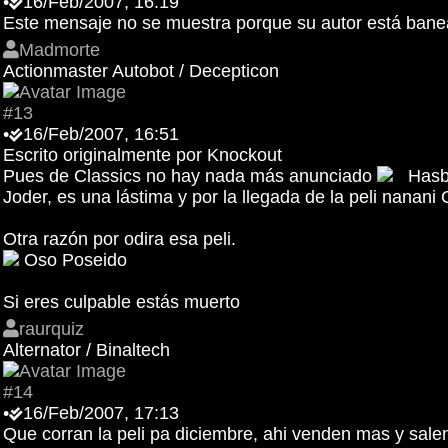
•
16/Feb/2007, 16:19
Este mensaje no se muestra porque su autor está ban
Madmorte
Actionmaster Autobot / Decepticon
#13
•
16/Feb/2007, 16:51
Escrito originalmente por Knockout
Pues de Classics no hay nada más anunciado
Hasbro
Joder, es una lástima y por la llegada de la peli nanani 
Otra razón por odira esa peli.
Oso Poseido
Si eres culpable estás muerto
raurquiz
Alternator / Binaltech
#14
•
16/Feb/2007, 17:13
Que corran la peli pa diciembre, ahi venden mas y sal