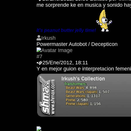
me sorprende ke en musica y sonido haya
It's peanut butter jelly time!
Irkush
Powermaster Autobot / Decepticon
#7
•
25/Ene/2012, 18:11
Y en mejor guion e interpretacion feme