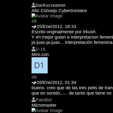
Darkscreamer
Alto Consejo Cybertroniano
#8
•
25/Ene/2012, 18:33
Escrito originalmente por Irkush:
Y en mejor guion e interpretacion feme
ja-juas-ja-juas... Interpretación femenin
D-16
Mini-con
#9
•
26/Ene/2012, 01:34
bueno, creo que de las tres pelis de tr
que en sonido...... de tanto que tiene n
PatoBot
Micromaster