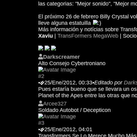
las categorias: "Mejor sonido", "Mejor m
El próximo 26 de febrero Billy Crystal 
lleve alguna estatuilla
Más información y notícias sobre Transf
Xaviu
|
TransFormers MegaWeb
| Soci
Darkscreamer
Alto Consejo Cybertroniano
#2
•
25/Ene/2012, 00:33
•
Editado por
Dark
Pues estaría bueno que se llevara un osc
Planet of the Apes entre las otras que 
Arcee327
Soldado Autobot / Decepticon
#3
•
25/Ene/2012, 04:01
Transformers Se Lo Merece Mucho Más 