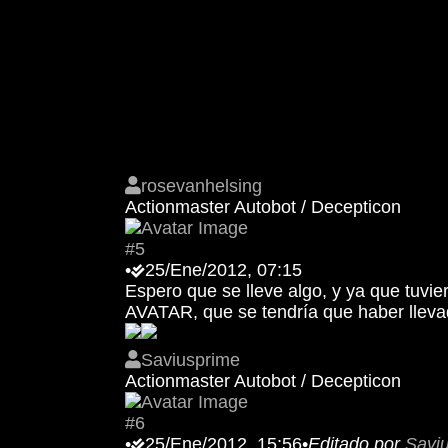
rosevanhelsing
Actionmaster Autobot / Decepticon
#5
•
25/Ene/2012, 07:15
Espero que se lleve algo, y ya que tuvie
AVATAR, que se tendría que haber llevado
Saviusprime
Actionmaster Autobot / Decepticon
#6
•
25/Ene/2012, 15:56
•
Editado por
Savi