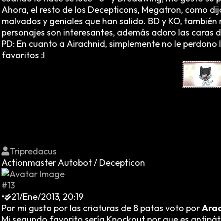
Ahora, el resto de los Decepticons, Megatron, como di
malvados y geniales que han salido. BD y KO, también
personajes son interesantes, además adoro las caras de
PD: En cuanto a Airachnid, simplemente no le perdono l
favoritos :I
Tripredacus
Actionmaster Autobot / Decepticon
#13
•
21/Ene/2013, 20:19
Por mi gusto por las criaturas de 8 patas voto por
Ara
Mi segundo favorito sería Knockout por que es antipáti