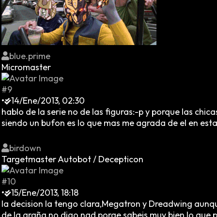
blue.prime
Micromaster
#9
•
14/Ene/2013, 02:30
hablo de la serie no de las figuras:-p y porque las c
siendo un bufon es lo que mas me agrada de el en esta 
birdown
Targetmaster Autobot / Decepticon
#10
•
15/Ene/2013, 18:18
la decision la tengo clara,Megatron y Dreadwing aunqu
de la araña no digo nad,porqe sabeis muy bien lo que 