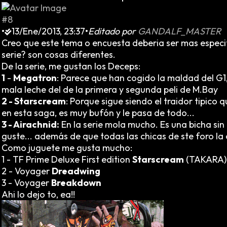
#8
•
13/Ene/2013, 23:37
•
Editado por
GANDALF_MASTER
Creo que este tema o encuesta deberia ser mas espec
serie? son cosas diferentes.
De la serie, me gustan los Deceps:
1
-
Megatron
: Parece que han cogido la maldad del G1,
mala leche del de la primera y segunda peli de M.Bay
2 - Starscream
: Porque sigue siendo el traidor tipic
en esta saga, es muy bufón y le pasa de todo...
3 - Airachnid:
En la serie mola mucho. Es una bicha sin
guste... además de que todas las chicas de ste foro l
Como juguete me gusta mucho:
1 - TF Prime Deluxe First edition
Starscream
(TAKARA)
2 - Voyager
Dreadwing
3 - Voyager
Breakdown
Ahi lo dejo to, ea!!