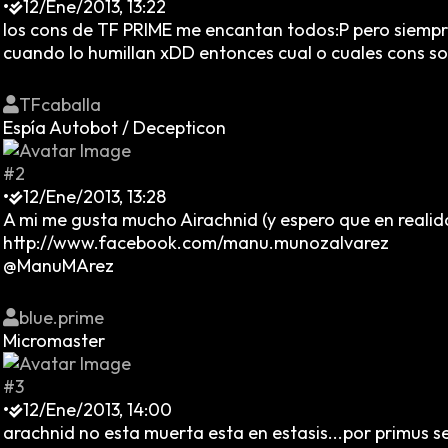
•
12/Ene/2013, 13:22
los cons de TF PRIME me encantan todos:P pero siem
cuando lo humillan xDD entonces cual o cuales cons so
TFcaballa
Espía Autobot / Decepticon
#2
•
12/Ene/2013, 13:28
A mi me gusta mucho Airachnid (y espero que en realid
http://www.facebook.com/manu.munozalvarez
@ManuMArez
blue.prime
Micromaster
#3
•
12/Ene/2013, 14:00
arachnid no esta muerta esta en estasis...por primus s