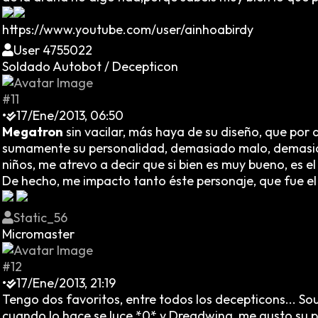
https://www.youtube.com/user/ainhoabirdy
User 4755022
Soldado Autobot / Decepticon
#11
•
17/Ene/2013, 06:50
Megatron
sin vacilar, más haya de su diseño, que por 
sumamente su personalidad, demasiado malo, demasiad
niños, me atrevo a decir que si bien es muy bueno, es e
De hecho, me impacto tanto éste personaje, que fue e
Static_56
Micromaster
#12
•
17/Ene/2013, 21:19
Tengo dos favoritos, entre todos los decepticons... S
cuando lo hace se luce *0* y Dreadwing, me gusto su p