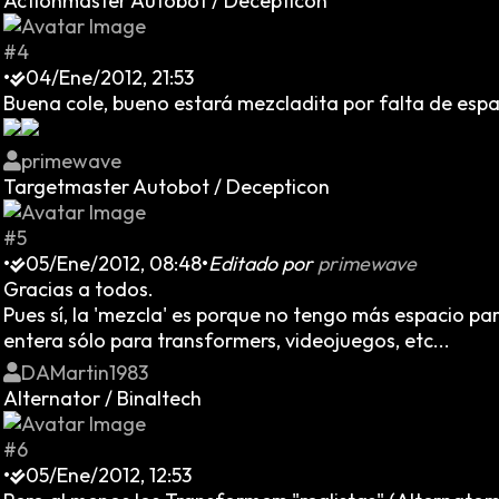
Actionmaster Autobot / Decepticon
#4
•
04/Ene/2012, 21:53
Buena cole, bueno estará mezcladita por falta de espac
primewave
Targetmaster Autobot / Decepticon
#5
•
05/Ene/2012, 08:48
•
Editado por
primewave
Gracias a todos.
Pues sí, la 'mezcla' es porque no tengo más espacio p
entera sólo para transformers, videojuegos, etc...
DAMartin1983
Alternator / Binaltech
#6
•
05/Ene/2012, 12:53