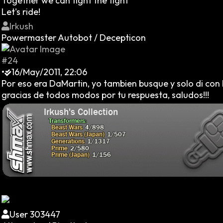
Together we can fight the fight
Let's ride!
Irkush
Powermaster Autobot / Decepticon
#24
•
16/May/2011, 22:06
Por eso era DaMartin, yo tambien busque y solo di con 
gracias de todos modos por tu respuesta, saludos!!!
User 303447