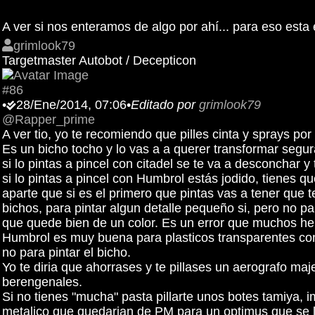
A ver si nos enteramos de algo por ahí... para eso esta e
grimlook79
Targetmaster Autobot / Decepticon
#86
•
28/Ene/2014, 07:06
•
Editado por
grimlook79
@Rapper_prime
A ver tio, yo te recomiendo que pilles cinta y sprays por
Es un bicho tocho y lo vas a a querer transformar seg
si lo pintas a pincel con citadel se te va a desconchar y
si lo pintas a pincel con Humbrol estás jodido, tienes qu
aparte que si es el primero que pintas vas a tener que 
bichos, para pintar algun detalle pequeño si, pero no 
que quede bien de un color. Es un error que muchos hem
Humbrol es muy buena para plasticos transparentes como 
no para pintar el bicho.
Yo te diria que ahorrases y te pillases un aerografo m
berengenales.
Si no tienes "mucha" pasta pillarte unos botes tamiya, 
metalico que quedarian de PM para un optimus que se ll