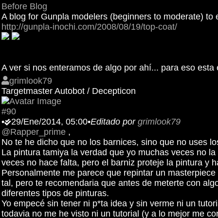
Before Blog
A blog for Gunpla modelers (beginners to moderate) to en
http://gunpla-inochi.com/2008/08/19/top-coat/
A ver si nos enteramos de algo por ahí... para eso esta e
grimlook79
Targetmaster Autobot / Decepticon
#90
•
29/Ene/2014, 05:00
•
Editado por
grimlook79
@Rapper_prime
,
No te he dicho que no los barnices, sino que no uses l
La pintura tamiya la verdad que yo muchas veces no la
veces no hace falta, pero el barniz proteje la pintura y
Personalmente me parece que repintar un masterpiece O
tal, pero te recomendaria que antes de meterte con alg
diferentes tipos de pinturas.
Yo empecé sin tener ni p*ta idea y sin verme ni un tutor
todavia no me he visto ni un tutorial (y a lo mejor me