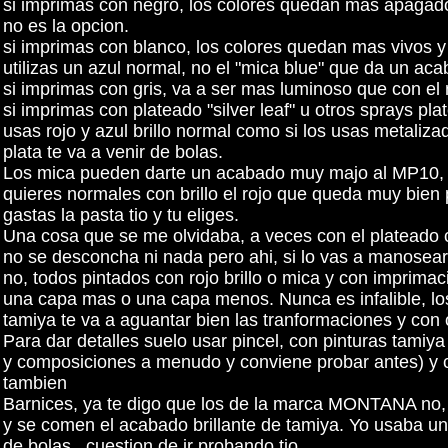
si imprimas con negro, los colores quedan mas apagado
no es la opcion.
si imprimas con blanco, los colores quedan mas vivos y
utilizas un azul normal, no el "mica blue" que da un ac
si imprimas con gris, va a ser mas luminoso que con el 
si imprimas con plateado "silver leaf" u otros sprays plat
usas rojo y azul brillo normal como si los usas metaliz
plata te va a venir de bolas.
Los mica pueden darte un acabado muy majo al MP10, he 
quieres normales con brillo el rojo que queda muy bien p
gastas la pasta tio y tu eliges.
Una cosa que se me olvidaba, a veces con el plateado 
no se desconcha ni nada pero ahi, si lo vas a manosear
no, todos pintados con rojo brillo o mica y con imprima
una capa mas o una capa menos. Nunca es infalible, los
tamiya te va a aguantar bien las tranformaciones y con o
Para dar detalles suelo usar pincel, con pinturas tamiy
y composiciones a menudo y conviene probar antes) y c
tambien
Barnices, ya te digo que los de la marca MONTANA no, 
y se comen el acabado brillante de tamiya. Yo usaba u
de bolas.. cuestion de ir probando tio.