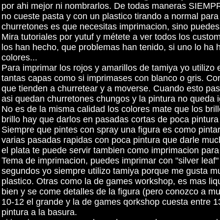
por ahi mejor ni nombrarlos. De todas maneras SIEMPR
no cueste pasta y con un plastico tirando a normal para 
churretones es que necesitas imprimacion, sino puedes t
Mira tutoriales por yutuf y métete a ver todos los cus
los han hecho, que problemas han tenido, si uno lo ha 
colores...
Para imprimar los rojos y amarillos de tamiya yo utiliz
tantas capas como si imprimases con blanco o gris. Con n
que tienden a churretear y a moverse. Cuando esto pasa
asi quedan churretones chungos y la pintura no queda 
No es de la misma calidad los colores mate que los bril
brillo hay que darlos en pasadas cortas de poca pintur
Siempre que pintes con spray una figura es como pintar
varias pasadas rapidas con poca pintura que darle much
el plata te puede servir tambien como imprimacion para 
Tema de imprimacion, puedes imprimar con "silver leaf"
segundos yo siempre utilizo tamiya porque me gusta m
plastico. Otras como la de games workshop, es mas liq
bien y se come detalles de la figura (pero conozco a m
10-12 el grande y la de games qorkshop cuesta entre 13 
pintura a la basura.