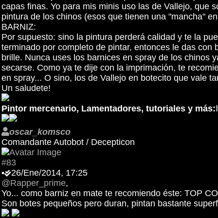
capas finas. Yo para mis minis uso las de Vallejo, que
pintura de los chinos (esos que tienen una "mancha" en 
BARNIZ:
Por supuesto: sino la pintura perderá calidad y te la p
terminado por completo de pintar, entonces le das con b
brille. Nunca uses los barnices en spray de los chinos 
secarse. Como ya te dije con la imprimación, te recomi
en spray... O sino, los de Vallejo en botecito que vale 
Un saludete!
Pintor mercenario, Lamentadores, tutoriales y más:
oscar_komsco
Comandante Autobot / Decepticon
#83
•
26/Ene/2014, 17:25
@Rapper_prime
,
Yo... como barniz en mate te recomiendo éste: TOP C
Son botes pequeños pero duran, pintan bastante superfi