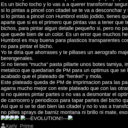
Es un bicho tocho y lo vas a a querer transformar seg
si lo pintas a pincel con citadel se te va a desconchar y
si lo pintas a pincel con Humbrol estás jodido, tienes qu
aparte que si es el primero que pintas vas a tener que 
bichos, para pintar algun detalle pequeño si, pero no 
que quede bien de un color. Es un error que muchos hem
Humbrol es muy buena para plasticos transparentes como 
no para pintar el bicho.
Yo te diria que ahorrases y te pillases un aerografo m
berengenales.
Si no tienes "mucha" pasta pillarte unos botes tamiya, 
metalico que quedarian de PM para un optimus que se ll
acabado que el plateado de "henkei" y mola.
Este plateado queda de PM de imprimacion para las part
agarra mucho mejor con este plateado que con las otr
si no quieres pintar partes o no vas a desmontar el opt
de carrocero y periodicos para tapar partes del bicho 
Asi que si se te dan bien las citadel y no lo vas a tran
no pilles sprays de barniz montana ni brillo ni mate, eso
---EVOLUTION!!---
Xarly_Prime