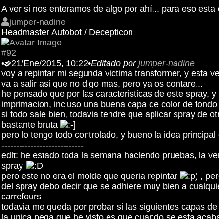
A ver si nos enteramos de algo por ahí... para eso esta e
jumper-nadine
Headmaster Autobot / Decepticon
#92
•
21/Ene/2015, 10:22
•
Editado por
jumper-nadine
voy a repintar mi segunda
victima
transformer, y esta v
va a salir asi que no digo mas, pero ya os contare...
he pensado que por las caracteristicas de este spray, 
imprimacion, incluso una buena capa de color de fondo m
si todo sale bien, todavia tendre que aplicar spray de 
bastante bruta
pero lo tengo todo controlado, y bueno la idea princip
----------------------------
edit: he estado toda la semana haciendo pruebas, la ver
spray
pero este no era el molde que queria repintar
, per
del spray debo decir que se adhiere muy bien a cualquier
carrefours
todavia me queda por probar si las siguientes capas de 
la unica pega que he visto es que cuando se esta acaban