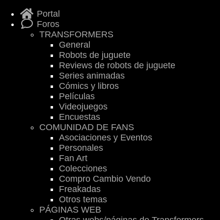
Portal
Foros
TRANSFORMERS
General
Robots de juguete
Reviews de robots de juguete
Series animadas
Cómics y libros
Películas
Videojuegos
Encuestas
COMUNIDAD DE FANS
Asociaciones y Eventos
Personales
Fan Art
Colecciones
Compro Cambio Vendo
Freakadas
Otros temas
PÁGINAS WEB