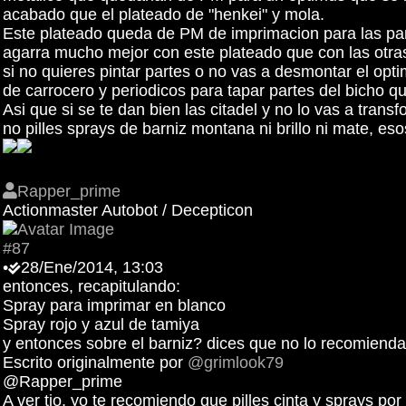
acabado que el plateado de "henkei" y mola.
Este plateado queda de PM de imprimacion para las part
agarra mucho mejor con este plateado que con las otr
si no quieres pintar partes o no vas a desmontar el opt
de carrocero y periodicos para tapar partes del bicho 
Asi que si se te dan bien las citadel y no lo vas a tran
no pilles sprays de barniz montana ni brillo ni mate, eso
Rapper_prime
Actionmaster Autobot / Decepticon
#87
•
28/Ene/2014, 13:03
entonces, recapitulando:
Spray para imprimar en blanco
Spray rojo y azul de tamiya
y entonces sobre el barniz? dices que no lo recomiend
Escrito originalmente por
@grimlook79
@Rapper_prime
A ver tio, yo te recomiendo que pilles cinta y sprays por