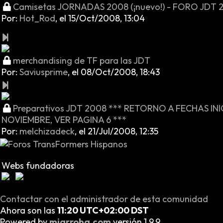
Camisetas JORNADAS 2008 (¡nuevo!) - FORO JDT 
Por:
Hot_Rod
,
el 15/Oct/2008, 13:04
merchandising de TF para las JDT
Por:
Saviusprime
,
el 08/Oct/2008, 18:43
Preparativos JDT 2008 *** RETORNO A FECHAS INIC
NOVIEMBRE, VER PAGINA 6 ***
Por:
melchizadeck
,
el 21/Jul/2008, 12:35
Webs fundadoras
Contactar con el administrador de esta comunidad
Ahora son las
11:20 UTC+02:00 DST
Powered by
miarroba.com
versión 1.9.9