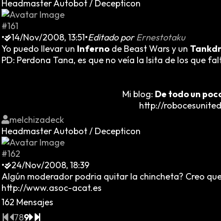
Headmaster Autobot / Decepticon
#161
•
14/Nov/2008, 13:51
•
Editado por
Ernestotaku
Yo puedo llevar un
Inferno
de Beast Wars y un
Tankd
PD: Perdona Tana, es que no veía la lsita de los que f
Mi blog:
De todo un poc
http://robocesunited
melchizadeck
Headmaster Autobot / Decepticon
#162
•
24/Nov/2008, 18:39
Algún moderador podria quitar la chincheta? Creo que
http://www.asoc-acat.es
162 Mensajes
7
8
9