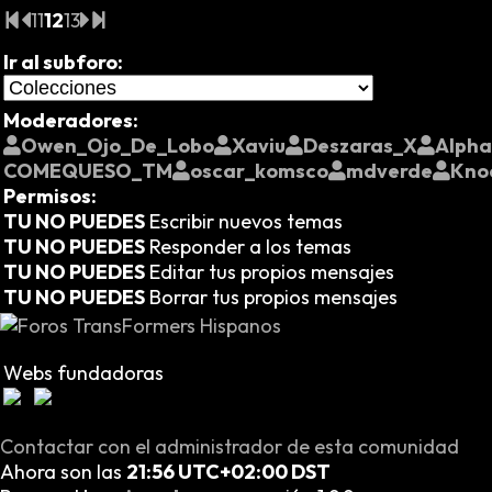
11
12
13
Ir al subforo:
Moderadores:
Owen_Ojo_De_Lobo
Xaviu
Deszaras_X
Alph
COMEQUESO_TM
oscar_komsco
mdverde
Kno
Permisos:
TU NO PUEDES
Escribir nuevos temas
TU NO PUEDES
Responder a los temas
TU NO PUEDES
Editar tus propios mensajes
TU NO PUEDES
Borrar tus propios mensajes
Webs fundadoras
Contactar con el administrador de esta comunidad
Ahora son las
21:56 UTC+02:00 DST